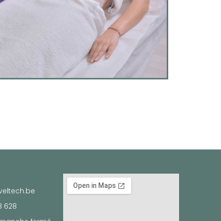
eltech.be
8 628