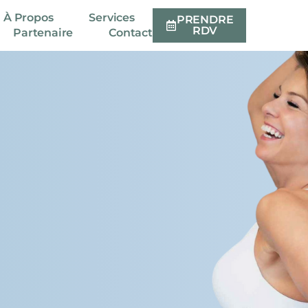
À Propos
Services
PRENDRE
RDV
Partenaire
Contact